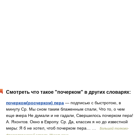
Смотреть что такое "почерком" в других словарях:
почерком(росчерком) пера
— подписью с быстротою, в
минуту Ср. Мы сном таким блаженным спали, Что то, о чем
еще вчера Не думали и не гадали, Свершилось почерком пера!
А. Яхонтов. Окно в Европу. Ср. Да, классик я но до известной
меры: Я б не хотел, чтоб почерком пера… …
Большой толково-