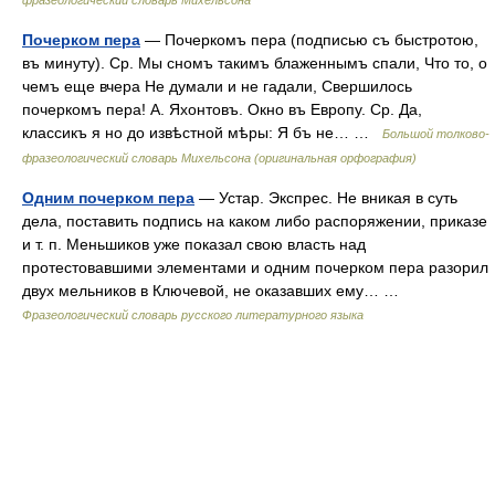
фразеологический словарь Михельсона
Почерком пера
— Почеркомъ пера (подписью съ быстротою,
въ минуту). Ср. Мы сномъ такимъ блаженнымъ спали, Что то, о
чемъ еще вчера Не думали и не гадали, Свершилось
почеркомъ пера! А. Яхонтовъ. Окно въ Европу. Ср. Да,
классикъ я но до извѣстной мѣры: Я бъ не… …
Большой толково-
фразеологический словарь Михельсона (оригинальная орфография)
Одним почерком пера
— Устар. Экспрес. Не вникая в суть
дела, поставить подпись на каком либо распоряжении, приказе
и т. п. Меньшиков уже показал свою власть над
протестовавшими элементами и одним почерком пера разорил
двух мельников в Ключевой, не оказавших ему… …
Фразеологический словарь русского литературного языка