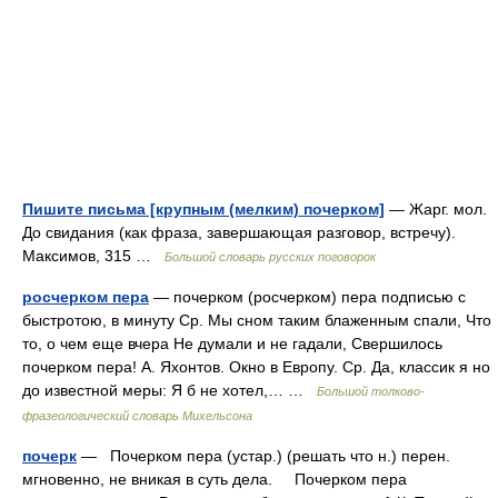
Пишите письма [крупным (мелким) почерком]
— Жарг. мол.
До свидания (как фраза, завершающая разговор, встречу).
Максимов, 315 …
Большой словарь русских поговорок
росчерком пера
— почерком (росчерком) пера подписью с
быстротою, в минуту Ср. Мы сном таким блаженным спали, Что
то, о чем еще вчера Не думали и не гадали, Свершилось
почерком пера! А. Яхонтов. Окно в Европу. Ср. Да, классик я но
до известной меры: Я б не хотел,… …
Большой толково-
фразеологический словарь Михельсона
почерк
— Почерком пера (устар.) (решать что н.) перен.
мгновенно, не вникая в суть дела. Почерком пера