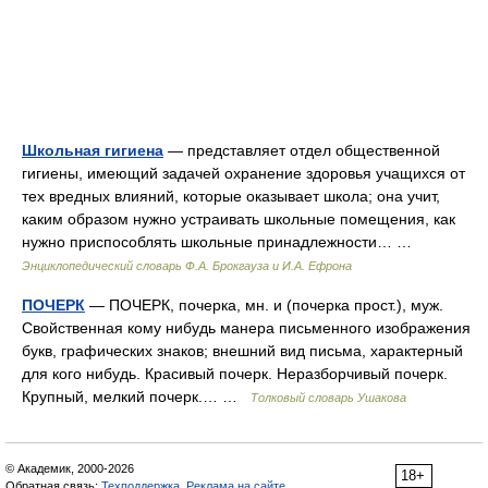
Школьная гигиена
— представляет отдел общественной
гигиены, имеющий задачей охранение здоровья учащихся от
тех вредных влияний, которые оказывает школа; она учит,
каким образом нужно устраивать школьные помещения, как
нужно приспособлять школьные принадлежности… …
Энциклопедический словарь Ф.А. Брокгауза и И.А. Ефрона
ПОЧЕРК
— ПОЧЕРК, почерка, мн. и (почерка прост.), муж.
Свойственная кому нибудь манера письменного изображения
букв, графических знаков; внешний вид письма, характерный
для кого нибудь. Красивый почерк. Неразборчивый почерк.
Крупный, мелкий почерк.… …
Толковый словарь Ушакова
© Академик, 2000-2026
18+
Обратная связь:
Техподдержка
,
Реклама на сайте