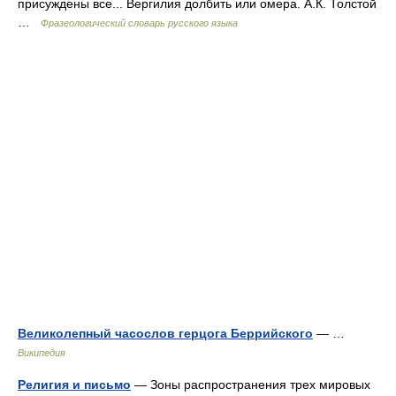
присуждены все... Вергилия долбить или омера. А.К. Толстой
…
Фразеологический словарь русского языка
Великолепный часослов герцога Беррийского
— …
Википедия
Религия и письмо
— Зоны распространения трех мировых